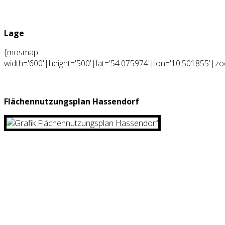
Lage
{mosmap
width='600'|height='500'|lat='
54.075974
'|lon='
10.501855
'|zo
Flächennutzungsplan Hassendorf