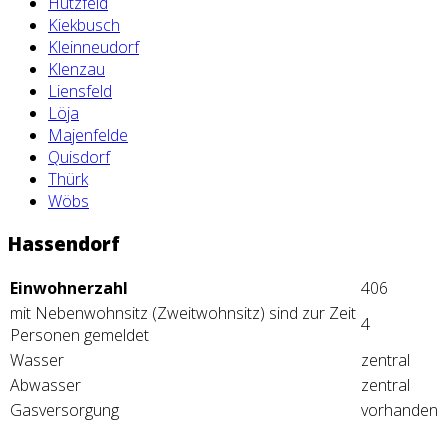
Hutzfeld
Kiekbusch
Kleinneudorf
Klenzau
Liensfeld
Löja
Majenfelde
Quisdorf
Thürk
Wöbs
Hassendorf
Einwohnerzahl
406
mit Nebenwohnsitz (Zweitwohnsitz) sind zur Zeit
4
Personen gemeldet
Wasser
zentral
Abwasser
zentral
Gasversorgung
vorhanden